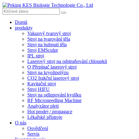
Domů
produkty
Vakuový tvarový stroj
Stroj na tvarování těla
Stroj na hubnutí těla
Stroj EMSculpt
IPL stroj
Laserový stroj na odstraňování chloupků
Q Přepínač laserový stroj
Stroj na kryolipolýzu
CO2 frakční laserový stroj
Kavitační stroj
Stroj HIFU
Stroj na odlupování kyslíku
RF Microneedling Machine
Analyzátor pleti
Hot prodej / propagace
Lékařské přístroje
O nás
Osvědčení
Servis