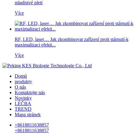
mladistvé pleti
Více
RF, LED, laser… Jak zkombinovat zařízení proti stárnutí-k
maximalizaci efekti...
Více
Domů
produkty
O nás
Kontaktujte nás
Novinky
LÉČBA
TREND
Mapa stránek
+8618811638857
+8618811638857