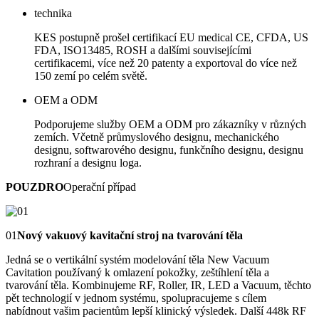
technika
KES postupně prošel certifikací EU medical CE, CFDA, US
FDA, ISO13485, ROSH a dalšími souvisejícími
certifikacemi, více než 20 patenty a exportoval do více než
150 zemí po celém světě.
OEM a ODM
Podporujeme služby OEM a ODM pro zákazníky v různých
zemích. Včetně průmyslového designu, mechanického
designu, softwarového designu, funkčního designu, designu
rozhraní a designu loga.
POUZDRO
Operační případ
01
Nový vakuový kavitační stroj na tvarování těla
Jedná se o vertikální systém modelování těla New Vacuum
Cavitation používaný k omlazení pokožky, zeštíhlení těla a
tvarování těla. Kombinujeme RF, Roller, IR, LED a Vacuum, těchto
pět technologií v jednom systému, spolupracujeme s cílem
nabídnout vašim pacientům lepší klinický výsledek. Další 448k RF