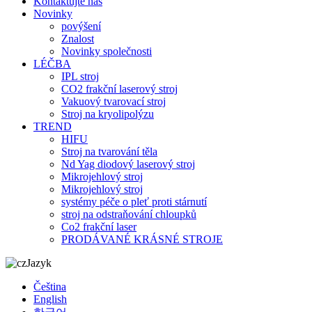
Kontaktujte nás
Novinky
povýšení
Znalost
Novinky společnosti
LÉČBA
IPL stroj
CO2 frakční laserový stroj
Vakuový tvarovací stroj
Stroj na kryolipolýzu
TREND
HIFU
Stroj na tvarování těla
Nd Yag diodový laserový stroj
Mikrojehlový stroj
Mikrojehlový stroj
systémy péče o pleť proti stárnutí
stroj na odstraňování chloupků
Co2 frakční laser
PRODÁVANÉ KRÁSNÉ STROJE
Jazyk
Čeština
English