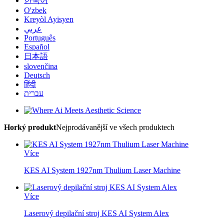
한국어
O'zbek
Kreyòl Ayisyen
عربي
Português
Español
日本語
slovenčina
Deutsch
हिंदी
עברית
Horký produkt
Nejprodávanější ve všech produktech
Více
KES AI System 1927nm Thulium Laser Machine
Více
Laserový depilační stroj KES AI System Alex