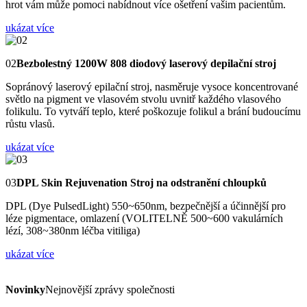
hrot vám může pomoci nabídnout více ošetření vašim pacientům.
ukázat více
02
Bezbolestný 1200W 808 diodový laserový depilační stroj
Sopránový laserový epilační stroj, nasměruje vysoce koncentrované
světlo na pigment ve vlasovém stvolu uvnitř každého vlasového
folikulu. To vytváří teplo, které poškozuje folikul a brání budoucímu
růstu vlasů.
ukázat více
03
DPL Skin Rejuvenation Stroj na odstranění chloupků
DPL (Dye PulsedLight) 550~650nm, bezpečnější a účinnější pro
léze pigmentace, omlazení (VOLITELNĚ 500~600 vakulárních
lézí, 308~380nm léčba vitiliga)
ukázat více
Novinky
Nejnovější zprávy společnosti